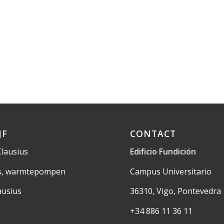
JF
CONTACT
Clausius
Edificio Fundición
us, warmtepompen
Campus Universitario
ausius
36310, Vigo, Pontevedra
+34 886 11 36 11