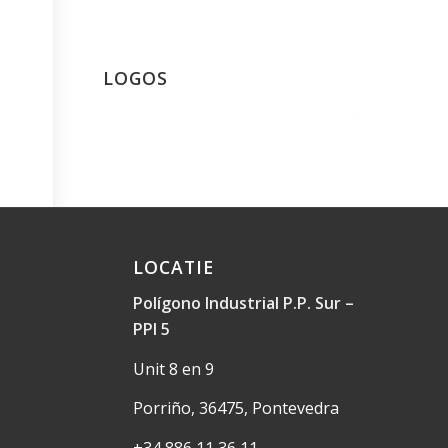
LOGOS
LOCATIE
Polígono Industrial P.P. Sur –
PPI 5
Unit 8 en 9
Porriño, 36475, Pontevedra
+34 886 11 36 11