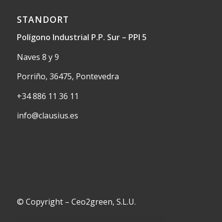
STANDORT
Polígono Industrial P.P. Sur – PPI 5
Naves 8 y 9
Porriño, 36475, Pontevedra
+34 886 11 36 11
info@clausius.es
© Copyright – Ceo2green, S.L.U.