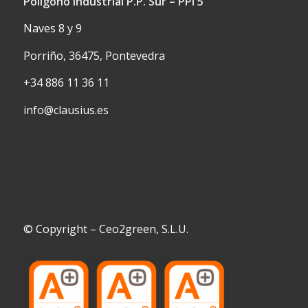
Polígono Industrial P.P. Sur – PPI 5
Naves 8 y 9
Porriño, 36475, Pontevedra
+34 886 11 36 11
info@clausius.es
© Copyright – Ceo2green, S.L.U.