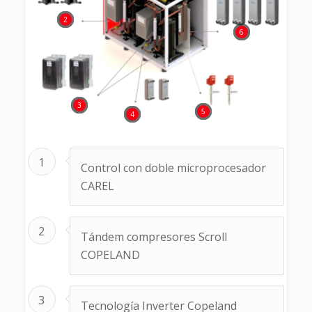
2
6
3
5
4
1
Control con doble microprocesador
CAREL
2
Tándem compresores Scroll
COPELAND
3
Tecnología Inverter Copeland